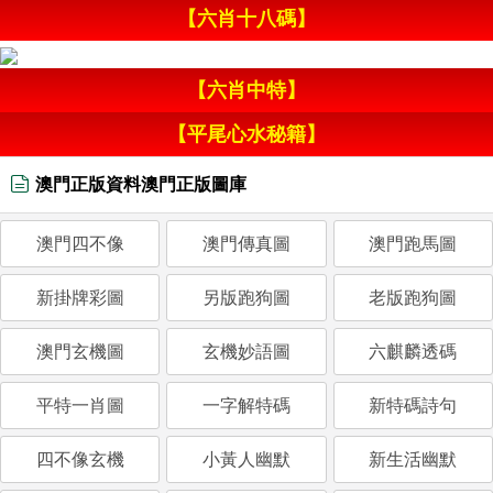
【六肖十八碼】
【六肖中特】
【平尾心水秘籍】
澳門正版資料澳門正版圖庫
澳門四不像
澳門傳真圖
澳門跑馬圖
新掛牌彩圖
另版跑狗圖
老版跑狗圖
澳門玄機圖
玄機妙語圖
六麒麟透碼
平特一肖圖
一字解特碼
新特碼詩句
四不像玄機
小黃人幽默
新生活幽默