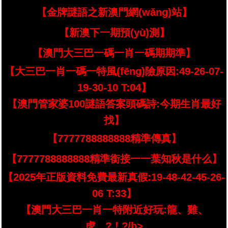
【金牌謎語之新澳門網(wǎng)站】
【新澳下一期預(yù)測】
【澳門大三巴一碼一肖一碼期期準】
【大三巴一肖一碼一特風(fēng)險原因:49-26-07-
19-30-10 T:04】
【澳門管家婆100謎語答案頭碼詩:今期生肖最好
找】
【7777788888888精準傳真】
【7777788888888精準銜接一一葉知秋是什么】
【2025年正版資料免費最新真假:19-48-42-45-26-
06 T:33】
【澳門大三巴一肖一特附近好玩:龍、雞、
虎、?！?/b>