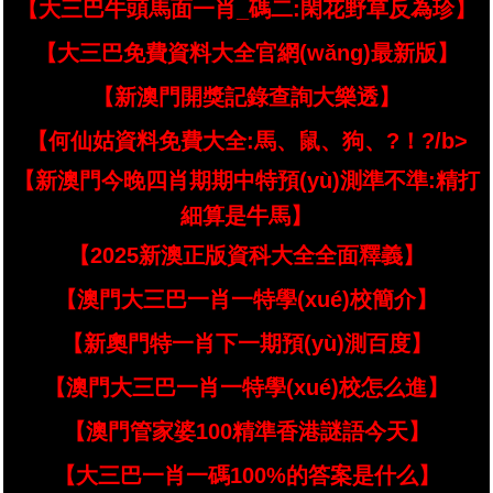
【大三巴牛頭馬面一肖_碼二:閑花野草反為珍】
【大三巴免費資料大全官網(wǎng)最新版】
【新澳門開獎記錄查詢大樂透】
【何仙姑資料免費大全:馬、鼠、狗、?！?/b>
【新澳門今晚四肖期期中特預(yù)測準不準:精打
細算是牛馬】
【2025新澳正版資科大全全面釋義】
【澳門大三巴一肖一特學(xué)校簡介】
【新奧門特一肖下一期預(yù)測百度】
【澳門大三巴一肖一特學(xué)校怎么進】
【澳門管家婆100精準香港謎語今天】
【大三巴一肖一碼100%的答案是什么】