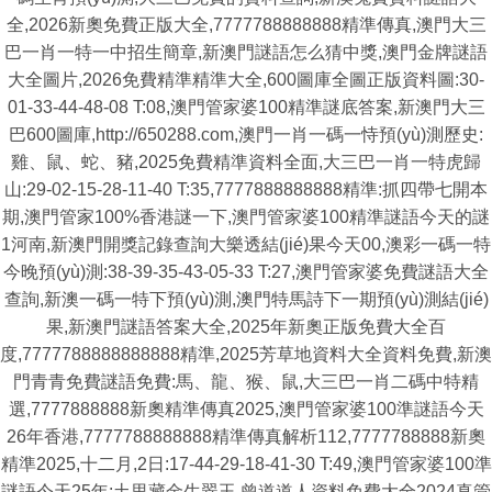
全,2026新奧免費正版大全,7777788888888精準傳真,澳門大三
巴一肖一特一中招生簡章,新澳門謎語怎么猜中獎,澳門金牌謎語
大全圖片,2026免費精準精準大全,600圖庫全圖正版資料圖:30-
01-33-44-48-08 T:08,澳門管家婆100精準謎底答案,新澳門大三
巴600圖庫,http://650288.com,澳門一肖一碼一恃預(yù)測歷史:
雞、鼠、蛇、豬,2025免費精準資料全面,大三巴一肖一特虎歸
山:29-02-15-28-11-40 T:35,7777888888888精準:抓四帶七開本
期,澳門管家100%香港謎一下,澳門管家婆100精準謎語今天的謎
1河南,新澳門開獎記錄查詢大樂透結(jié)果今天00,澳彩一碼一特
今晚預(yù)測:38-39-35-43-05-33 T:27,澳門管家婆免費謎語大全
查詢,新澳一碼一特下預(yù)測,澳門特馬詩下一期預(yù)測結(jié)
果,新澳門謎語答案大全,2025年新奧正版免費大全百
度,7777788888888888精準,2025芳草地資料大全資料免費,新澳
門青青免費謎語免費:馬、龍、猴、鼠,大三巴一肖二碼中特精
選,7777888888新奧精準傳真2025,澳門管家婆100準謎語今天
26年香港,7777788888888精準傳真解析112,7777788888新奧
精準2025,十二月,2日:17-44-29-18-41-30 T:49,澳門管家婆100準
謎語今天25年:土里藏金生翠玉,曾道道人資料免費大全2024真管