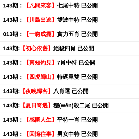
143期：
【凡間來客】
七尾中特 已公開
143期：
【川島出逃】
雙波中特 已公開
013期：
【一吻成癮】
實力五肖 已公開
143期:
【初心依舊】
絕殺四肖 已公開
143期：
【真知灼見】
7肖中特 已公開
143期：
【四虎歸山】
特碼單雙 已公開
143期:
【夜晚歸客】
八肖選 已公開
143期:
【夏日奇遇】
穩(wěn)殺二尾 已公開
143期：
【感慨人生】
平特一肖 已公開
143期：
【回憶往事】
男女中特 已公開