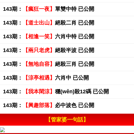
143期：
【瘋狂一夜】
單雙中特 已公開
143期：
【道士出山】
絕殺二肖 已公開
143期：
【相逢一笑】
六肖中特 已公開
143期：
【兩只老虎】
絕殺半波 已公開
143期：
【無地自容】
絕殺三肖 已公開
143期：
【涼亭相遇】
六肖中 已公開
143期：
【我本閑涼】
穩(wěn)殺12碼 已公開
143期：
【興趣部落】
必中波色 已公開
【管家婆一句話】