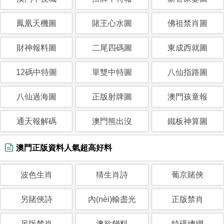
鳳凰天機圖
賭王心水圖
佛祖禁肖圖
財神報料圖
二尾四碼圖
東成西就圖
12碼中特圖
單雙中特圖
八仙指路圖
八仙過海圖
正版射牌圖
澳門孩童報
通天報解碼
澳門熊出沒
鐵板神算圖
澳門正版資料人氣超高好料
波色生肖
猜生肖詩
葡京賭俠
另賭俠詩
內(nèi)輸盡光
正版禁肖
另版禁肖
澳欲錢料
特碼總綱