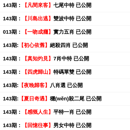
143期：
【凡間來客】
七尾中特 已公開
143期：
【川島出逃】
雙波中特 已公開
013期：
【一吻成癮】
實力五肖 已公開
143期:
【初心依舊】
絕殺四肖 已公開
143期：
【真知灼見】
7肖中特 已公開
143期：
【四虎歸山】
特碼單雙 已公開
143期:
【夜晚歸客】
八肖選 已公開
143期:
【夏日奇遇】
穩(wěn)殺二尾 已公開
143期：
【感慨人生】
平特一肖 已公開
143期：
【回憶往事】
男女中特 已公開