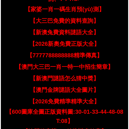
【家婆一肖一碼生肖預(yù)測】
【大三巴免費的資料查詢】
【新澳兔費資料謎語大全】
【2026新奧免費正版大全】
【7777788888888精準傳真】
【澳門大三巴一肖一特一中招生簡章】
【新澳門謎語怎么猜中獎】
【澳門金牌謎語大全圖片】
【2026免費精準精準大全】
【600圖庫全圖正版資料圖:30-01-33-44-48-08
T:08】