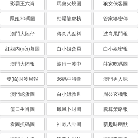
彩霸王六肖
馬會火燒圖
狼女俠客圖
鳳姐30碼圖
勁爆龍虎榜
管家婆密傳
澳門大陸仔
傳真八點料
波肖尾門報
紅姐內(nèi)幕圖
白小姐會員
白小姐密報
澳門大陸報
波肖一波中
莊家吃碼圖
發(fā)財波局報
36碼中特圖
澳門男人味
澳門蛇蛋圖
白小姐救世
周公玄機報
值日生肖圖
鳳凰卜封圖
騰算策略報
看圖抓碼圖
神奇八卦圖
新趣味幽默