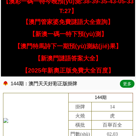
【澳彩一碼一特今晚預(yù)測:38-39-35-43-05-33
T:27】
【澳門管家婆免費謎語大全查詢】
【新澳一碼一特下預(yù)測】
【澳門特馬詩下一期預(yù)測結(jié)果】
【新澳門謎語答案大全】
【2025年新奧正版免費大全百度】
144期：澳門天天好彩正版掛牌
更多
144期
掛牌
14
火燒
虎
橫批
百舉百全
門數(shù)
02,03