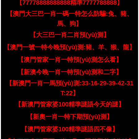
【77778888888888精準7777788888】
【澳門大三巴一肖一碼一特怎么防騙:兔、豬、
馬、狗】
【大三巴一肖二肖預(yù)測】
【澳門一號一特今晚預(yù)測:豬、羊、猴、龍】
【澳門管家一肖一特預(yù)測怎么看】
【新澳今晚一肖一特預(yù)測和二字】
【新澳門一肖一馬預(yù)測:33-16-29-39-42-31
T:22】
【新澳門管家婆100精準謎語今天的謎】
【新奧一肖一特下期預(yù)測】
【澳門管家婆100精準謎語四不像】