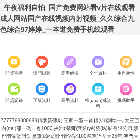
_午夜福利自怕_国产免费网站看v片在线观看_
成人网站国产在线视频内射视频_久久综合九
色综合97婷婷_一本道免费手机线观看
開獎直播
澳門掛牌
高手解掛
全年資料
生肖屬性
開獎記錄
正版資料
高手資料
權(quán)威資
挑碼助手
料
7777788888888精準新傳劇,管家一婆一肖預(yù)測準一,,大三巴
內(nèi)部一碼一肖1000,央洲(深圳)實業(yè)發(fā)展有限公司,澳
門管家婆謎語是誰寫的,澳門管家婆100準謎語今天25年,澳門大