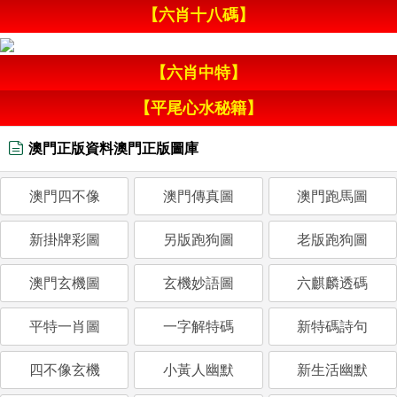
【六肖十八碼】
【六肖中特】
【平尾心水秘籍】
澳門正版資料澳門正版圖庫
澳門四不像
澳門傳真圖
澳門跑馬圖
新掛牌彩圖
另版跑狗圖
老版跑狗圖
澳門玄機圖
玄機妙語圖
六麒麟透碼
平特一肖圖
一字解特碼
新特碼詩句
四不像玄機
小黃人幽默
新生活幽默