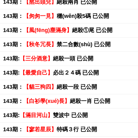
143期：
【熬出頭兒】
絕殺兩肖 已公開
143期：
【匆匆一見】
穩(wěn)殺5碼 已公開
143期：
【風(fēng)塵滿身】
絕殺①尾 已公開
143期：
【秋冬冗長】
禁二合數(shù) 已公開
143期:
【三分酒意】
絕殺一頭 已公開
143期:
【最愛自己】
必出２４碼 已公開
143期：
【貓三狗四】
絕殺一段 已公開
143期：
【白衫學(xué)長】
絕殺一肖 已公開
143期:
【滿目河山】
雙波中 已公開
143期：
【寥若星辰】
特碼３行 已公開