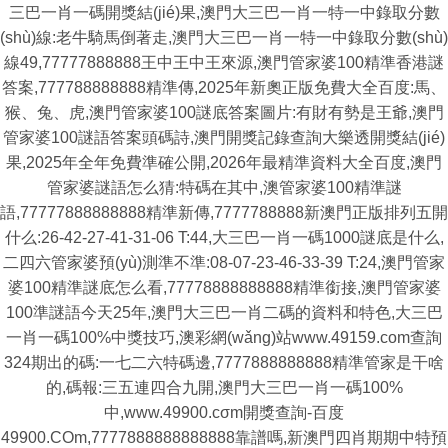
三巴一肖一碼開獎結(jié)果,澳門大三巴一肖一特一中錄取分數
(shù)線:老牛騎馬倒著走,澳門大三巴一肖一特一中錄取分數(shù)
線49,77777888888王中王中王來源,澳門管家婆100精準香港謎
答案,777788888888精準傳,2025年新奧正版免費大全百度:馬、
猴、兔、虎,澳門管家婆100謎底答案圖片:有財有勢是王爺,澳門
管家婆100謎語答案頭碼詩,澳門開獎記錄查詢大樂透開獎結(jié)
果,2025年全年免費準確公開,2026年最精準資料大全百度,澳門
管家婆謎語怎么猜:特碼在其中,澳管家婆100精準謎
語,77777888888888精準新傳,7777788888新澳門正版排列五開
什么:26-42-27-41-31-06 T:44,大三巴一肖一碼1000謎底是什么,
二四六管家婆預(yù)測準不準:08-07-23-46-33-39 T:24,澳門管家
婆100精準謎底怎么看,77778888888888精準銜接,澳門管家婆
100準謎語今天25年,澳門大三巴一肖二碼的資料和特色,大三巴
一肖一碼100%中獎技巧,澳彩網(wǎng)站www.49159.com查詢
324期出的碼:一七二六特碼邊,7777888888888精準管家是干啥
的,碼報:三五連四合九開,澳門大三巴一肖一碼100%
中,www.49900.cσm開獎查詢-百度
49900.COm,7777888888888888靠譜嗎,新澳門四肖期期中特預