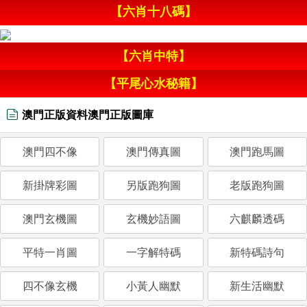
【六肖十八碼】
【六肖中特】
【平尾心水秘籍】
澳門正版資料澳門正版圖庫
澳門四不像
澳門傳真圖
澳門跑馬圖
新掛牌彩圖
另版跑狗圖
老版跑狗圖
澳門玄機圖
玄機妙語圖
六麒麟透碼
平特一肖圖
一字解特碼
新特碼詩句
四不像玄機
小黃人幽默
新生活幽默