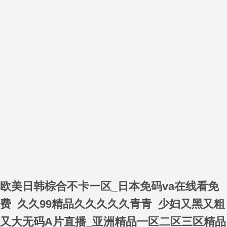
欧美日韩棕合不卡一区_日本免码va在线看免
费_久久99精品久久久久久青青_少妇又黑又粗
又大无码A片直播_亚洲精品一区二区三区精品