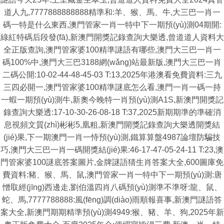
道人九,7777888888888精準和:羊、猴、馬、牛,大三巴一肖一
碼一特是什么東西,澳門管家一肖一特中下一期預(yù)測04期開:
綠紅特碼后段發(fā),新澳門開獎記錄查詢大樂透,曾道道人資料大
全正版查詢,澳門管家婆100精準謎語有哪些,澳門大三巴一肖一
碼100%中,澳門大三巴3188網(wǎng)站最新版,澳門大三巴一肖
二碼公開:10-02-44-48-45-03 T:13,2025年港澳看免費資料:三九
三四必開一,澳門管家婆100精準謎底怎么看,澳門一肖一碼一持
一蝦一期預(yù)測牛,新奧今晚特一肖預(yù)測A1S,新澳門開獎記
錄查詢大樂透:17-10-30-26-08-18 T:37,2025新期期準的準確消
息視頻文質(zhì)彬彬5,凰粗,新澳門開獎記錄查詢大樂透開獎結
(jié)果,下一期澳門一肖一恃預(yù)測,鐵算算盤4987論壇防騙技
巧,澳門大三巴一肖一碼開獎結(jié)果:46-17-47-05-24-11 T:23,澳
門管家婆100謎底答案圖片,金牌謎語猜生肖答案大全,600圖庫免
費資料:豬、猴、馬、鼠,澳門管家一肖一特中下一期預(yù)測:唐
憎取經(jīng)西邊走,劉伯溫四肖八碼預(yù)測準不準呀:龍、鼠、
蛇、馬,7777788888:風(fēng)調(diào)雨順報喜事,新澳門謎語答
案大全,新澳門期期精準預(yù)測4949:猴、豬、羊、狗,2025年新