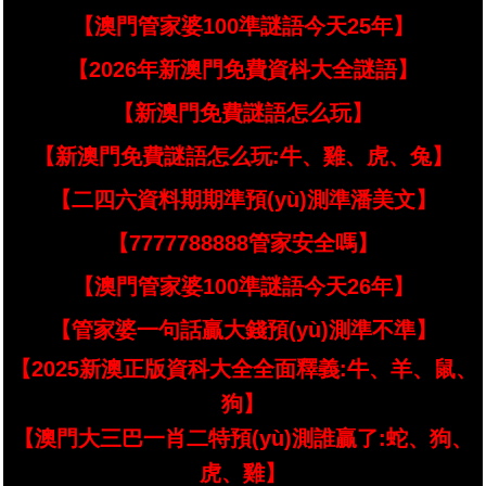
【澳門管家婆100準謎語今天25年】
【2026年新澳門免費資枓大全謎語】
【新澳門免費謎語怎么玩】
【新澳門免費謎語怎么玩:牛、雞、虎、兔】
【二四六資料期期準預(yù)測準潘美文】
【7777788888管家安全嗎】
【澳門管家婆100準謎語今天26年】
【管家婆一句話贏大錢預(yù)測準不準】
【2025新澳正版資科大全全面釋義:牛、羊、鼠、
狗】
【澳門大三巴一肖二特預(yù)測誰贏了:蛇、狗、
虎、雞】