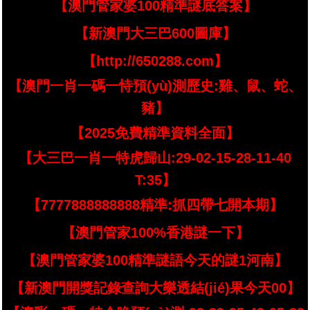
【澳門管家婆100精準謎底答案】
【新澳門大三巴600圖庫】
【http://650288.com】
【澳門一肖一碼一恃預(yù)測歷史:雞、鼠、蛇、
豬】
【2025免費精準資料全面】
【大三巴一肖一特虎歸山:29-02-15-28-11-40
T:35】
【7777888888888精準:抓四帶七開本期】
【澳門管家100%香港謎一下】
【澳門管家婆100精準謎語今天的謎1河南】
【新澳門開獎記錄查詢大樂透結(jié)果今天00】