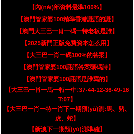
【內(nèi)部資料最準100%】
【澳門管家婆100精準香港謎語的謎】
【澳門大三巴一肖一碼一特老板是誰】
【2025新門正版免費資本怎么用】
【大三巴一肖一碼100%的答案】
【澳門管家婆100謎語答案頭碼詩】
【澳門管家婆100謎語是誰寫的】
【大三巴一肖一馬一特一中:37-44-12-36-49-16
T:07】
【大三巴一肖一特一肖下一期預(yù)測:馬、豬、
虎、蛇】
【新澳下一期預(yù)測準確】