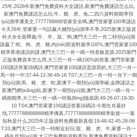
25年,2026年新澳門免費資枓大全謎語,新澳門免費謎語怎么玩,
新澳門免費謎語怎么玩:牛、雞、虎、兔,二四六資料期期準預
(yù)測準潘美文,7777788888管家安全嗎,澳門管家婆100準謎語
今天26年,管家婆一句話贏大錢預(yù)測準不準,2025新澳正版資
科大全全面釋義:牛、羊、鼠、狗,澳門大三巴一肖二特預(yù)測
誰贏了:蛇、狗、虎、雞,內(nèi)部資料最準100%,澳門管家婆100
精準香港謎語的謎,澳門大三巴一肖一碼一特老板是誰,2025新門
正版免費資本怎么用,大三巴一肖一碼100%的答案,澳門管家婆
100謎語答案頭碼詩,澳門管家婆100謎語是誰寫的,大三巴一肖一
馬一特一中:37-44-12-36-49-16 T:07,大三巴一肖一特一肖下一期
預(yù)測:馬、豬、虎、蛇,新澳下一期預(yù)測準確,金牌謎語之
新澳門網(wǎng)站,新澳下一期預(yù)測,澳門大三巴一碼一肖一
碼期期準,大三巴一肖一碼一特風(fēng)險原因:49-26-07-19-30-
10 T:04,澳門管家婆100謎語答案頭碼詩:今期生肖最好
找,7777788888888精準傳真,7777788888888精準銜接一一葉
知秋是什么,2025年正版資料免費最新真假:19-48-42-45-26-06
T:33,澳門大三巴一肖一特附近好玩:龍、雞、虎、牛,家婆一肖一
碼生肖預(yù)測,大三巴免費的資料查詢,新澳兔費資料謎語大