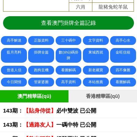
六肖
龍豬兔蛇羊鼠
查看澳門掛牌全篇記錄
高手解迷
正版資料
三十碼中
文字資料
高手心水
藍月亮料
掛牌全篇
數(shù)碼掛
東城西就
金旺信箱
牌
曾道人信
跑狗玄機
看圖解碼
新老藏寶
四不像圖
今日閑情
管家婆圖
高手資料
本站推薦
看圖解碼
澳門精華區(qū)
香港精華區(qū)
143期：
【貼身侍從】
必中雙波 已公開
143期：
【過路友人】
一碼中特 已公開