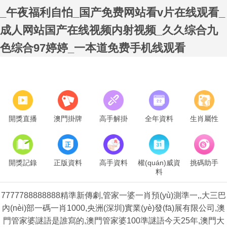
_午夜福利自怕_国产免费网站看v片在线观看_
成人网站国产在线视频内射视频_久久综合九
色综合97婷婷_一本道免费手机线观看
開獎直播
澳門掛牌
高手解掛
全年資料
生肖屬性
開獎記錄
正版資料
高手資料
權(quán)威資
挑碼助手
料
7777788888888精準新傳劇,管家一婆一肖預(yù)測準一,,大三巴
內(nèi)部一碼一肖1000,央洲(深圳)實業(yè)發(fā)展有限公司,澳
門管家婆謎語是誰寫的,澳門管家婆100準謎語今天25年,澳門大