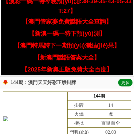
【澳彩一碼一特今晚預(yù)測:38-39-35-43-05-33
T:27】
【澳門管家婆免費謎語大全查詢】
【新澳一碼一特下預(yù)測】
【澳門特馬詩下一期預(yù)測結(jié)果】
【新澳門謎語答案大全】
【2025年新奧正版免費大全百度】
144期：澳門天天好彩正版掛牌
更多
144期
掛牌
14
火燒
虎
橫批
百舉百全
門數(shù)
02,03