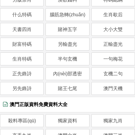
什么特碼
腦筋急轉(zhuǎn)
生肖歇后
天書四肖
賭神五字
大小大雙
財富特碼
另輸盡光
正輸盡光
生肖特碼
半句玄機
一句梅花
正先鋒詩
內(nèi)部透密
玄機二句
另先鋒詩
賭王七尾
澳門天機
澳門正版資料免費資料大全
殺料專區(qū)
獨家資料
獨家九肖